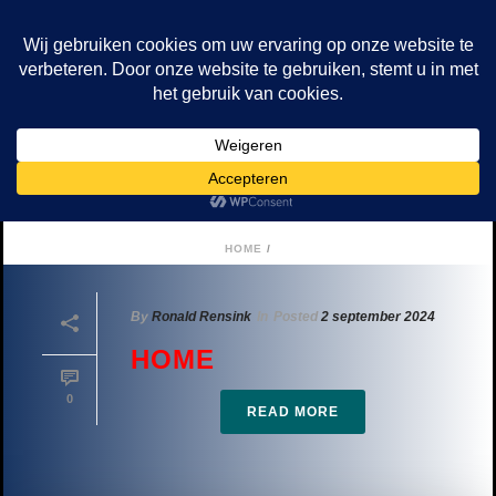
Archives
Tag Archives For: "Gratis Karten Winterswijk"
HOME
/
By
Ronald Rensink
In
Posted
2 september 2024
HOME
0
READ MORE