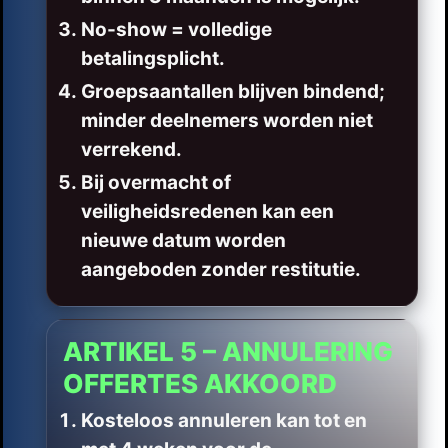
No-show = volledige
betalingsplicht.
Groepsaantallen blijven bindend;
minder deelnemers worden niet
verrekend.
Bij overmacht of
veiligheidsredenen kan een
nieuwe datum worden
aangeboden zonder restitutie.
ARTIKEL 5 – ANNULERING
OFFERTES AKKOORD
Kosteloos annuleren kan tot en