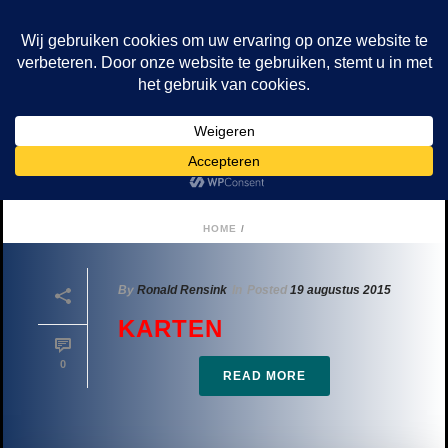
Archives
Tag Archives For: "Karten Op De Mooiste
Baan Van Nederland"
HOME
/
By
Ronald Rensink
In
Posted
19 augustus 2015
KARTEN
0
READ MORE