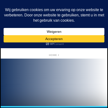
Archives
Tag Archives For: "VR Escape Rooms! Stap In
Een Andere Wereld"
HOME
/